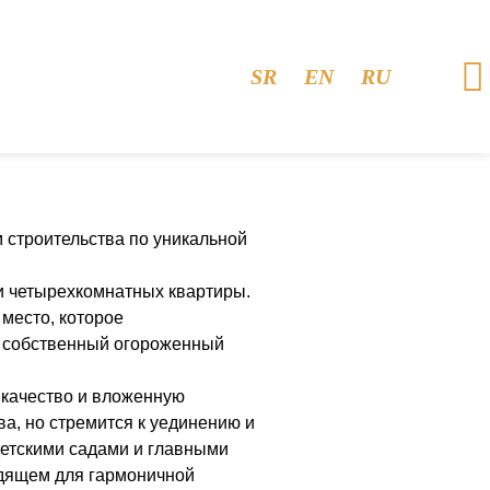
SR
EN
RU
строительства по уникальной
ри четырехкомнатных квартиры.
место, которое
е собственный огороженный
 качество и вложенную
ва, но стремится к уединению и
детскими садами и главными
одящем для гармоничной