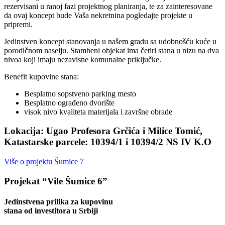
rezervisani u ranoj fazi projektnog planiranja, te za zainteresovane
da ovaj koncept bude Vaša nekretnina pogledajte projekte u
pripremi.
Jedinstven koncept stanovanja u našem gradu sa udobnošću kuće u
porodičnom naselju. Stambeni objekat ima četiri stana u nizu na dva
nivoa koji imaju nezavisne komunalne priključke.
Benefit kupovine stana:
Besplatno sopstveno parking mesto
Besplatno ograđeno dvorište
visok nivo kvaliteta materijala i završne obrade
Lokacija:
Ugao Profesora Grčića i Milice Tomić,
Katastarske parcele: 10394/1 i 10394/2 NS IV K.O
Više o projektu Šumice 7
Projekat “Vile Šumice 6”
Jedinstvena prilika za kupovinu
stana od investitora u Srbiji