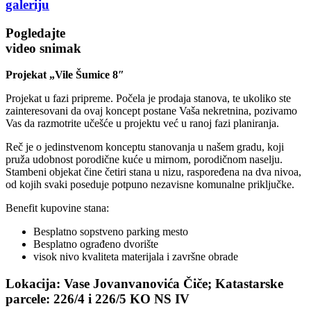
galeriju
Pogledajte
video snimak
Projekat „Vile Šumice 8″
Projekat u fazi pripreme. Počela je prodaja stanova, te ukoliko ste
zainteresovani da ovaj koncept postane Vaša nekretnina, pozivamo
Vas da razmotrite učešće u projektu već u ranoj fazi planiranja.
Reč je o jedinstvenom konceptu stanovanja u našem gradu, koji
pruža udobnost porodične kuće u mirnom, porodičnom naselju.
Stambeni objekat čine četiri stana u nizu, raspoređena na dva nivoa,
od kojih svaki poseduje potpuno nezavisne komunalne priključke.
Benefit kupovine stana:
Besplatno sopstveno parking mesto
Besplatno ograđeno dvorište
visok nivo kvaliteta materijala i završne obrade
Lokacija:
Vase Jovanvanovića Čiče; Katastarske
parcele: 226/4 i 226/5 KO NS IV