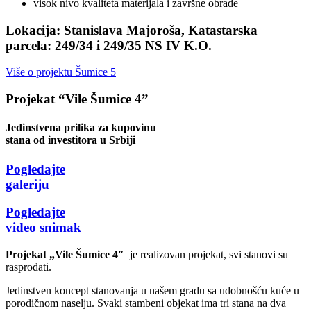
visok nivo kvaliteta materijala i završne obrade
Lokacija:
Stanislava Majoroša, Katastarska
parcela: 249/34 i 249/35 NS IV K.O.
Više o projektu Šumice 5
Projekat “Vile Šumice 4”
Jedinstvena prilika za kupovinu
stana od investitora u Srbiji
Pogledajte
galeriju
Pogledajte
video snimak
Projekat „Vile Šumice 4″
je realizovan projekat, svi stanovi su
rasprodati.
Jedinstven koncept stanovanja u našem gradu sa udobnošću kuće u
porodičnom naselju. Svaki stambeni objekat ima tri stana na dva