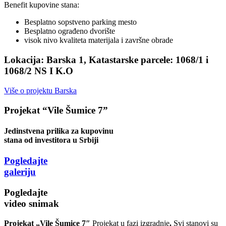
Benefit kupovine stana:
Besplatno sopstveno parking mesto
Besplatno ograđeno dvorište
visok nivo kvaliteta materijala i završne obrade
Lokacija:
Barska 1, Katastarske parcele: 1068/1 i
1068/2 NS I K.O
Više o projektu Barska
Projekat “Vile Šumice 7”
Jedinstvena prilika za kupovinu
stana od investitora u Srbiji
Pogledajte
galeriju
Pogledajte
video snimak
Projekat „Vile Šumice 7″
Projekat u fazi izgradnje
.
Svi stanovi su