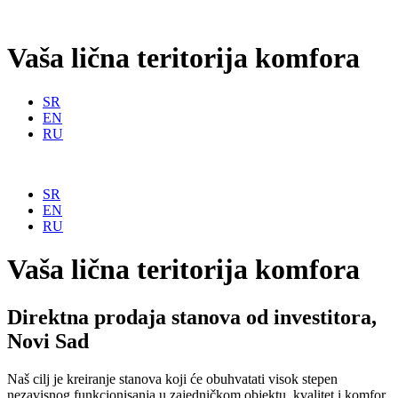
Скочите
на
садржај
Vaša lična
teritorija komfora
SR
EN
RU
SR
EN
RU
Vaša lična
teritorija komfora
Direktna prodaja stanova od investitora,
Novi Sad
Naš cilj je kreiranje stanova koji će obuhvatati visok stepen
nezavisnog funkcionisanja u zajedničkom objektu, kvalitet i komfor