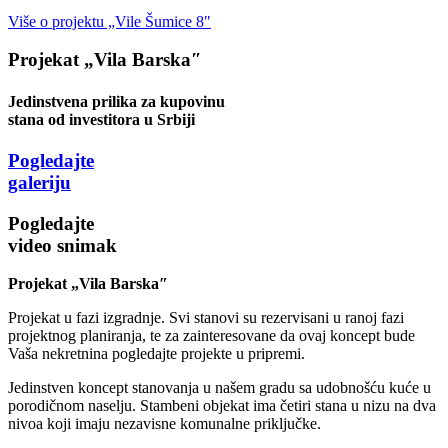
Više o projektu „Vile Šumice 8"
Projekat „Vila Barska″
Jedinstvena prilika za kupovinu
stana od investitora u Srbiji
Pogledajte
galeriju
Pogledajte
video snimak
Projekat „Vila Barska″
Projekat u fazi izgradnje. Svi stanovi su rezervisani u ranoj fazi
projektnog planiranja, te za zainteresovane da ovaj koncept bude
Vaša nekretnina pogledajte projekte u pripremi.
Jedinstven koncept stanovanja u našem gradu sa udobnošću kuće u
porodičnom naselju. Stambeni objekat ima četiri stana u nizu na dva
nivoa koji imaju nezavisne komunalne priključke.