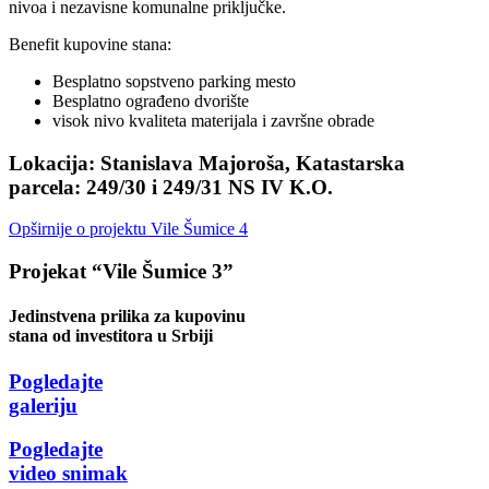
nivoa i nezavisne komunalne priključke.
Benefit kupovine stana:
Besplatno sopstveno parking mesto
Besplatno ograđeno dvorište
visok nivo kvaliteta materijala i završne obrade
Lokacija:
Stanislava Majoroša, Katastarska
parcela: 249/30 i 249/31 NS IV K.O.
Opširnije o projektu Vile Šumice 4
Projekat “Vile Šumice 3”
Jedinstvena prilika za kupovinu
stana od investitora u Srbiji
Pogledajte
galeriju
Pogledajte
video snimak