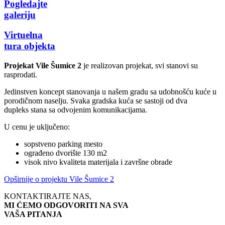
Pogledajte
galeriju
Virtuelna
tura objekta
Projekat Vile Šumice 2
je realizovan projekat, svi stanovi su
rasprodati.
Jedinstven koncept stanovanja u našem gradu sa udobnošću kuće u
porodičnom naselju. Svaka gradska kuća se sastoji od dva
dupleks stana sa odvojenim komunikacijama.
U cenu je uključeno:
sopstveno parking mesto
ograđeno dvorište 130 m2
visok nivo kvaliteta materijala i završne obrade
Opširnije o projektu Vile Šumice 2
KONTAKTIRAJTE NAS,
MI ĆEMO ODGOVORITI NA SVA
VAŠA PITANJA