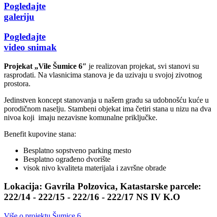
Pogledajte
galeriju
Pogledajte
video snimak
Projekat „Vile Šumice 6″
je realizovan projekat, svi stanovi su
rasprodati. Na vlasnicima stanova je da uzivaju u svojoj zivotnog
prostora.
Jedinstven koncept stanovanja u našem gradu sa udobnošću kuće u
porodičnom naselju. Stambeni objekat ima četiri stana u nizu na dva
nivoa koji imaju nezavisne komunalne priključke.
Benefit kupovine stana:
Besplatno sopstveno parking mesto
Besplatno ograđeno dvorište
visok nivo kvaliteta materijala i završne obrade
Lokacija:
Gavrila Polzovica, Katastarske parcele:
222/14 - 222/15 - 222/16 - 222/17 NS IV K.O
Više o projektu Šumice 6