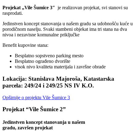
Projekat „Vile Šumice 3″
je realizovan projekat, svi stanovi su
rasprodati.
Jedinstven koncept stanovanja u našem gradu sa udobnošću kuće u
porodičnom naselju. Svaki stambeni objekat ima tri stana na dva
nivoa i nezavisne komunalne priključke
Benefit kupovine stana:
Besplatno sopstveno parking mesto
Besplatno ograđeno dvorište
visok nivo kvaliteta materijala i završne obrade
Lokacija:
Stanislava Majoroša, Katastarska
parcela: 249/24 i 249/25 NS IV K.O.
Opširnije o projektu Vile Šumice 3
Projekat “Vile Šumice 2”
Jedinstven koncept stanovanja u našem
gradu, završen projekat