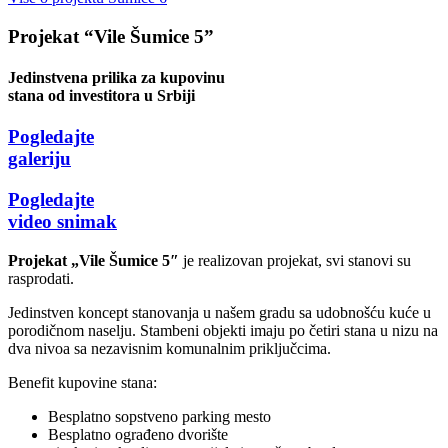
Projekat “Vile Šumice 5”
Jedinstvena prilika za kupovinu
stana od investitora u Srbiji
Pogledajte
galeriju
Pogledajte
video snimak
Projekat „Vile Šumice 5″
je realizovan projekat, svi stanovi su
rasprodati.
Jedinstven koncept stanovanja u našem gradu sa udobnošću kuće u
porodičnom naselju. Stambeni objekti imaju po četiri stana u nizu na
dva nivoa sa nezavisnim komunalnim priključcima.
Benefit kupovine stana:
Besplatno sopstveno parking mesto
Besplatno ograđeno dvorište