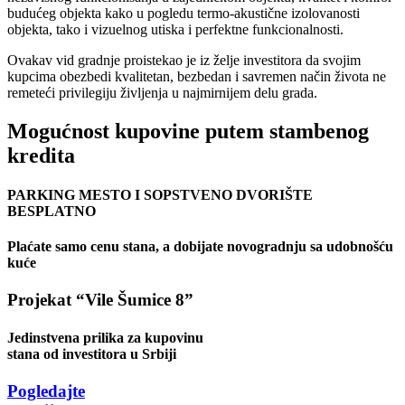
budućeg objekta kako u pogledu termo-akustične izolovanosti
objekta, tako i vizuelnog utiska i perfektne funkcionalnosti.
Ovakav vid gradnje proistekao je iz želje investitora da svojim
kupcima obezbedi kvalitetan, bezbedan i savremen način života ne
remeteći privilegiju življenja u najmirnijem delu grada.
Mogućnost kupovine putem
stambenog
kredita
PARKING MESTO I SOPSTVENO DVORIŠTE
BESPLATNO
Plaćate samo cenu stana, a dobijate novogradnju sa udobnošću
kuće
Projekat “Vile Šumice 8”
Jedinstvena prilika za kupovinu
stana od investitora u Srbiji
Pogledajte