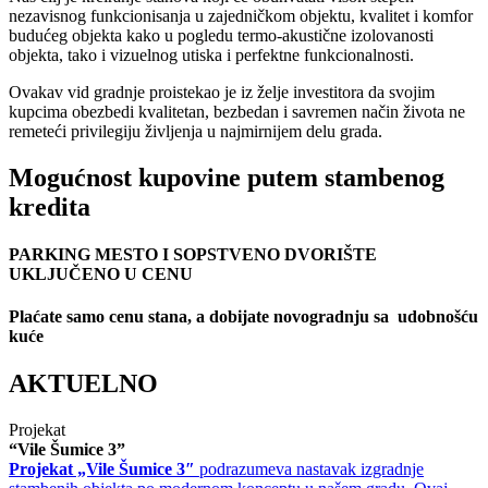
nezavisnog funkcionisanja u zajedničkom objektu, kvalitet i komfor
budućeg objekta kako u pogledu termo-akustične izolovanosti
objekta, tako i vizuelnog utiska i perfektne funkcionalnosti.
Ovakav vid gradnje proistekao je iz želje investitora da svojim
kupcima obezbedi kvalitetan, bezbedan i savremen način života ne
remeteći privilegiju življenja u najmirnijem delu grada.
Mogućnost kupovine putem
stambenog
kredita
PARKING MESTO I SOPSTVENO DVORIŠTE
UKLJUČENO U CENU
Plaćate samo cenu stana, a dobijate novogradnju sa udobnošću
kuće
AKTUELNO
Projekat
“Vile Šumice 3”
Projekat „Vile Šumice 3″
podrazumeva nastavak izgradnje