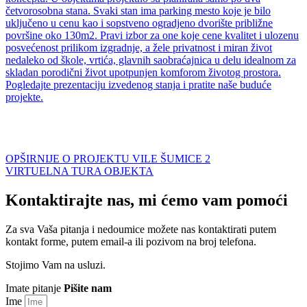
četvorosobna stana. Svaki stan ima parking mesto koje je bilo
uključeno u cenu kao i sopstveno ogradjeno dvorište približne
površine oko 130m2. Pravi izbor za one koje cene kvalitet i ulozenu
posvećenost prilikom izgradnje, a žele privatnost i miran život
nedaleko od škole, vrtića, glavnih saobraćajnica u delu idealnom za
skladan porodični život upotpunjen komforom životog prostora.
Pogledajte prezentaciju izvedenog stanja i pratite naše buduće
projekte.
OPŠIRNIJE O PROJEKTU VILE ŠUMICE 2
VIRTUELNA TURA OBJEKTA
Kontaktirajte nas,
mi ćemo vam pomoći
Za sva Vaša pitanja i nedoumice možete nas kontaktirati putem
kontakt forme, putem email-a ili pozivom na broj telefona.
Stojimo Vam na usluzi.
Imate pitanje
Pišite nam
Ime