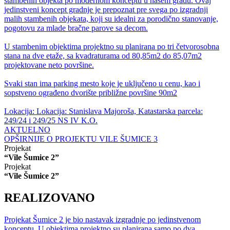
stambenih objekta po modernom konceptu u našem gradu. Ovaj
jedinstveni koncept gradnje je prepoznat pre svega po izgradnji
malih stambenih objekata, koji su idealni za porodično stanovanje,
pogotovu za mlade bračne parove sa decom.
U stambenim objektima projektno su planirana po tri četvorosobna
stana na dve etaže, sa kvadraturama od 80,85m2 do 85,07m2
projektovane neto površine.
Svaki stan ima parking mesto koje je uključeno u cenu, kao i
sopstveno ograđeno dvorište približne površine 90m2
Lokacija: Lokacija: Stanislava Majoroša, Katastarska parcela:
249/24 i 249/25 NS IV K.O.
AKTUELNO
OPŠIRNIJE O PROJEKTU VILE ŠUMICE 3
Projekat
“Vile Šumice 2”
Projekat
“Vile Šumice 2”
REALIZOVANO
Projekat Šumice 2 je bio nastavak izgradnje po jedinstvenom
konceptu. U objektima projektno su planirana samo po dva