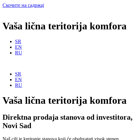
Скочите на садржај
Vaša lična
teritorija komfora
SR
EN
RU
SR
EN
RU
Vaša lična
teritorija komfora
Direktna prodaja stanova od investitora,
Novi Sad
Naš cilj je kreiranje stanova koji će obuhvatati visok stepen