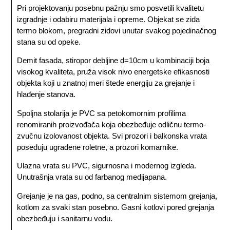
Pri projektovanju posebnu pažnju smo posvetili kvalitetu
izgradnje i odabiru materijala i opreme. Objekat se zida
termo blokom, pregradni zidovi unutar svakog pojedinačnog
stana su od opeke.
Demit fasada, stiropor debljine d=10cm u kombinaciji boja
visokog kvaliteta, pruža visok nivo energetske efikasnosti
objekta koji u znatnoj meri štede energiju za grejanje i
hlađenje stanova.
Spoljna stolarija je PVC sa petokomornim profilima
renomiranih proizvođača koja obezbeđuje odličnu termo-
zvučnu izolovanost objekta. Svi prozori i balkonska vrata
poseduju ugrađene roletne, a prozori komarnike.
Ulazna vrata su PVC, sigurnosna i modernog izgleda.
Unutrašnja vrata su od farbanog medijapana.
Grejanje je na gas, podno, sa centralnim sistemom grejanja,
kotlom za svaki stan posebno. Gasni kotlovi pored grejanja
obezbeđuju i sanitarnu vodu.