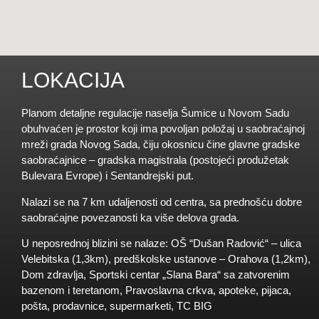
LOKACIJA
Planom detaljne regulacije naselja Šumice u Novom Sadu
obuhvaćen je prostor koji ima povoljan položaj u saobraćajnoj
mreži grada Novog Sada, čiju okosnicu čine glavne gradske
saobraćajnice – gradska magistrala (postojeći produžetak
Bulevara Evrope) i Sentandrejski put.
Nalazi se na 7 km udaljenosti od centra, sa prednošću dobre
saobraćajne povezanosti ka više delova grada.
U neposrednoj blizini se nalaze: OŠ “Dušan Radović“ – ulica
Velebitska (1,3km), predškolske ustanove – Orahova (1,2km),
Dom zdravlja, Sportski centar „Slana Bara“ sa zatvorenim
bazenom i teretanom, Pravoslavna crkva, apoteke, pijaca,
pošta, prodavnice, supermarketi, TC BIG