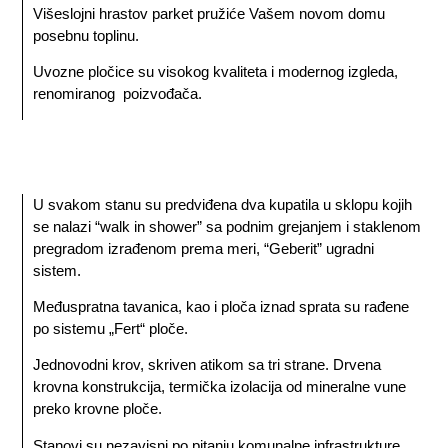
Višeslojni hrastov parket pružiće Vašem novom domu
posebnu toplinu.
Uvozne pločice su visokog kvaliteta i modernog izgleda,
renomiranog poizvođača.
U svakom stanu su predviđena dva kupatila u sklopu kojih
se nalazi “walk in shower” sa podnim grejanjem i staklenom
pregradom izrađenom prema meri, “Geberit” ugradni
sistem.
Međuspratna tavanica, kao i ploča iznad sprata su rađene
po sistemu „Fert“ ploče.
Jednovodni krov, skriven atikom sa tri strane. Drvena
krovna konstrukcija, termička izolacija od mineralne vune
preko krovne ploče.
Stanovi su nezavisni po pitanju komunalne infrastrukture.