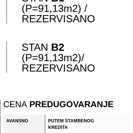
(P=91,13m2) /
REZERVISANO
prizemlje sa dvorištem
B1 prizemlje 3D
prizemlje 2D
sprat 3D
sprat 2D
STAN
B2
(P=91,13m2)/
REZERVISANO
prizemlje sa dvorištem
B2 prizemlje 3D
prizemlje 2D
sprat 3D
sprat 2D
CENA
PREDUGOVARANJE
AVANSNO
PUTEM STAMBENOG
KREDITA